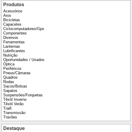
Produtos
Acessórios
Aros
Bicicletas
Capacetes
Ciclocomputadores/Gps
Componentes
Diversos
Ferramentas
Lanternas
Lubrificantes
Nutrição
Oportunidades / Usados
Óptica
Periféricos
Pneus/Câmaras
Quadros
Rodas
Sacos/Bolsas
Sapatos
Suspensões/Forquetas
Têxtil Inverno
Têxtil Verão
Traill
Transmissão
Travões
Destaque