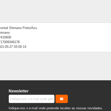
vental Shimano Preto/Azu
himano
HI10600
717009349178
021-05-27 03:00:14
Newsletter
Indique-nos o e-mail onde pretende receber as nossas novidades.