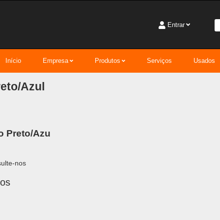
Entrar
Início
Empresa
Produtos
Serviços
Usados
eto/Azul
o Preto/Azu
ulte-nos
nos