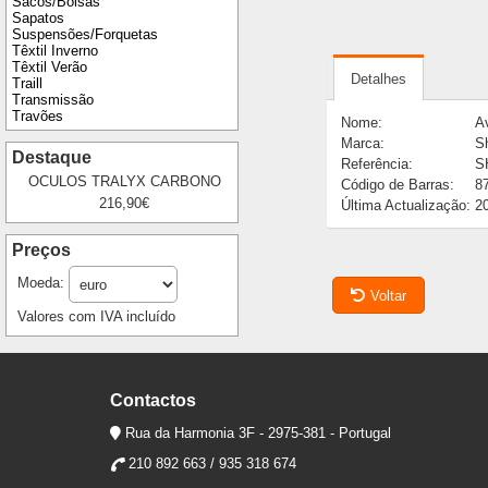
Sacos/Bolsas
Sapatos
Suspensões/Forquetas
Têxtil Inverno
Têxtil Verão
Detalhes
Traill
Transmissão
Travões
Nome:
A
Marca:
S
Destaque
Referência:
S
OCULOS TRALYX CARBONO
Código de Barras:
8
216,90€
Última Actualização:
2
Preços
Moeda:
Voltar
Valores com IVA incluído
Contactos
Rua da Harmonia 3F - 2975-381 - Portugal
210 892 663 / 935 318 674