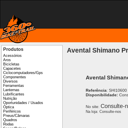
Avental Shimano Pr
Produtos
Acessórios
Aros
Bicicletas
Capacetes
Ciclocomputadores/Gps
Avental Shiman
Componentes
Diversos
Ferramentas
Lanternas
Referência
: SHI10600
Lubrificantes
Disponibilidade:
Cons
Nutrição
Oportunidades / Usados
Consulte-
No site:
Óptica
Periféricos
Na loja:
Consulte-nos
Pneus/Câmaras
Quadros
Rodas