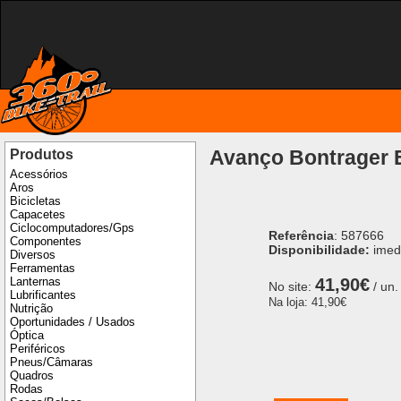
Avanço Bontrager E
Produtos
Acessórios
Aros
Bicicletas
Capacetes
Ciclocomputadores/Gps
Referência
: 587666
Componentes
Disponibilidade:
imed
Diversos
Ferramentas
Lanternas
41,90€
No site:
/ un.
Lubrificantes
Na loja:
41,90€
Nutrição
Oportunidades / Usados
Óptica
Periféricos
Pneus/Câmaras
Quadros
Rodas