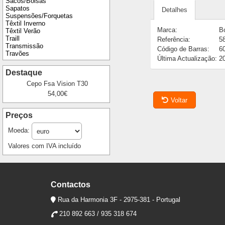
Sacos/Bolsas
Sapatos
Detalhes
Suspensões/Forquetas
Têxtil Inverno
Marca:
B
Têxtil Verão
Traill
Referência:
5
Transmissão
Código de Barras:
6
Travões
Última Actualização:
2
Destaque
Cepo Fsa Vision T30
54,00€
Voltar
Preços
Moeda:
Valores com IVA incluído
Contactos
Rua da Harmonia 3F - 2975-381 - Portugal
210 892 663 / 935 318 674