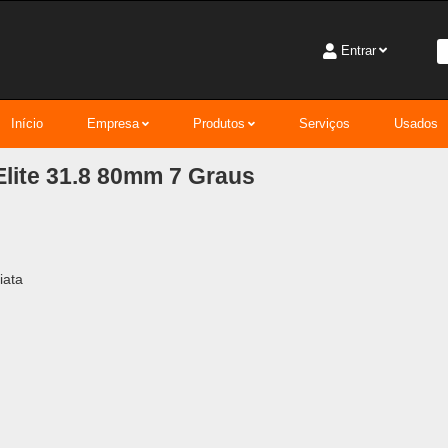
Entrar
Início
Empresa
Produtos
Serviços
Usados
lite 31.8 80mm 7 Graus
iata