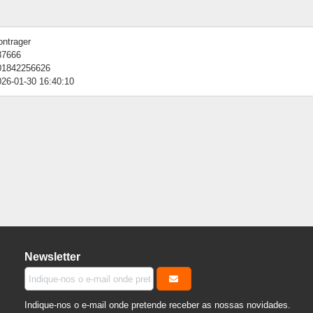
ontrager
87666
01842256626
026-01-30 16:40:10
Newsletter
Indique-nos o e-mail onde pretende receber as nossas novidades.