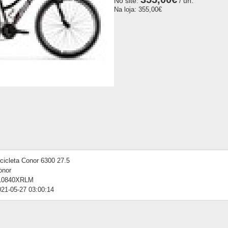
No site:
/ un.
Na loja:
355,00€
cicleta Conor 6300 27.5
onor
10840XRLM
021-05-27 03:00:14