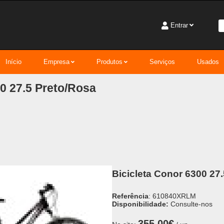
Entrar
Início
Empresa
Produtos
Serviços
Usados
00 27.5 Preto/Rosa
Bicicleta Conor 6300 27.
Referência
: 610840XRLM
Disponibilidade:
Consulte-nos
355,00€