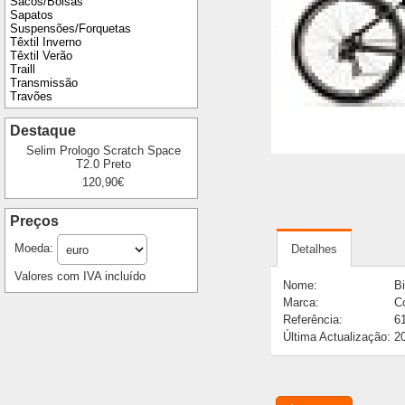
Sacos/Bolsas
Sapatos
Suspensões/Forquetas
Têxtil Inverno
Têxtil Verão
Traill
Transmissão
Travões
Destaque
Selim Prologo Scratch Space
T2.0 Preto
120,90€
Preços
Moeda:
Detalhes
Valores com IVA incluído
Nome:
Bi
Marca:
C
Referência:
6
Última Actualização:
2