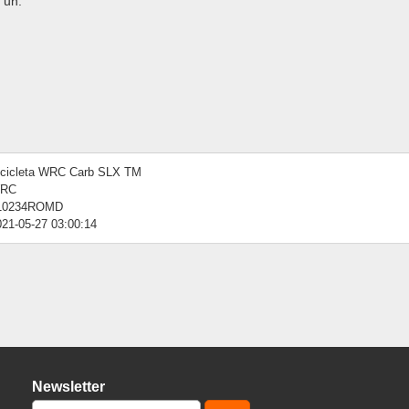
 un.
icicleta WRC Carb SLX TM
RC
10234ROMD
021-05-27 03:00:14
Newsletter