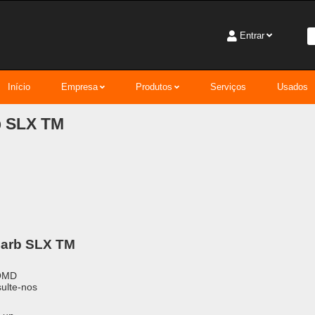
Entrar
Início
Empresa
Produtos
Serviços
Usados
b SLX TM
Carb SLX TM
OMD
ulte-nos