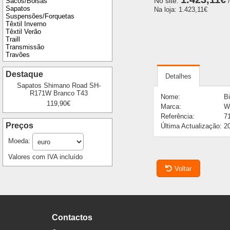
No site:
/
Sacos/Bolsas
Sapatos
Na loja:
1.423,11€
Suspensões/Forquetas
Têxtil Inverno
Têxtil Verão
Traill
Transmissão
Travões
Destaque
Detalhes
Sapatos Shimano Road SH-
R171W Branco T43
Nome:
B
119,90€
Marca:
W
Referência:
7
Preços
Última Actualização:
2
Moeda:
Valores com IVA incluído
Voltar
Contactos