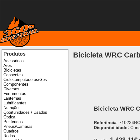
Bicicleta WRC Car
Produtos
Acessórios
Aros
Bicicletas
Capacetes
Ciclocomputadores/Gps
Componentes
Diversos
Ferramentas
Lanternas
Lubrificantes
Bicicleta WRC 
Nutrição
Oportunidades / Usados
Óptica
Periféricos
Referência
: 710234R
Pneus/Câmaras
Disponibilidade:
Cons
Quadros
Rodas
1.423,11€