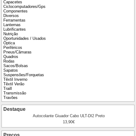
Capacetes
Ciclocomputadores/Gps
Componentes
Diversos
Ferramentas
Lanternas
Lubrificantes
Nutrição
Oportunidades / Usados
Óptica
Periféricos
Pneus/Câmaras
Quadros
Rodas
Sacos/Bolsas
Sapatos
Suspensões/Forquetas
Têxtil Inverno
Têxtil Verão
Traill
Transmissão
Travões
Destaque
Autocolante Giuador Cabo ULT-DI2 Preto
13,90€
Preços