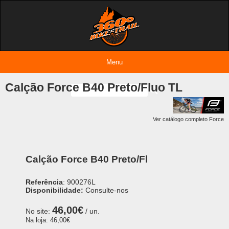
Menu
Entrar
Calção Force B40 Preto/Fluo TL
Ver catálogo completo Force
Calção Force B40 Preto/Fl
Referência
: 900276L
Disponibilidade:
Consulte-nos
46,00€
No site:
/ un.
Na loja:
46,00€