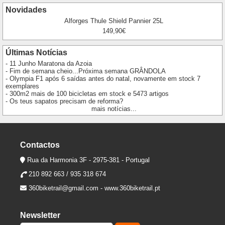
Novidades
Alforges Thule Shield Pannier 25L
149,90€
Últimas Notícias
- 11 Junho Maratona da Azoia
- Fim de semana cheio...Próxima semana GRÂNDOLA
- Olympia F1 após 6 saídas antes do natal, novamente em stock 7
exemplares
- 300m2 mais de 100 bicicletas em stock e 5473 artigos
- Os teus sapatos precisam de reforma?
mais notícias...
Contactos
Rua da Harmonia 3F - 2975-381 - Portugal
210 892 663 / 935 318 674
360biketrail@gmail.com
-
www.360biketrail.pt
Newsletter