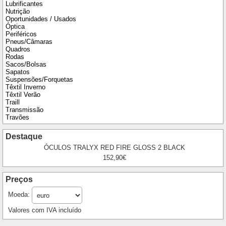
Lubrificantes
Nutrição
Oportunidades / Usados
Óptica
Periféricos
Pneus/Câmaras
Quadros
Rodas
Sacos/Bolsas
Sapatos
Suspensões/Forquetas
Têxtil Inverno
Têxtil Verão
Traill
Transmissão
Travões
Destaque
ÓCULOS TRALYX RED FIRE GLOSS 2 BLACK
152,90€
Preços
Moeda:
Valores com IVA incluído