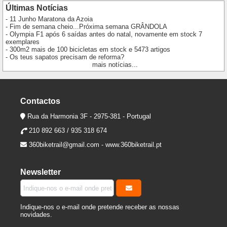
Últimas Notícias
- 11 Junho Maratona da Azoia
- Fim de semana cheio...Próxima semana GRÂNDOLA
- Olympia F1 após 6 saídas antes do natal, novamente em stock 7
exemplares
- 300m2 mais de 100 bicicletas em stock e 5473 artigos
- Os teus sapatos precisam de reforma?
mais notícias...
Contactos
Rua da Harmonia 3F - 2975-381 - Portugal
210 892 663 / 935 318 674
360biketrail@gmail.com
-
www.360biketrail.pt
Newsletter
Indique-nos o e-mail onde pretende receber as nossas
novidades.