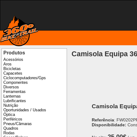
Camisola Equipa 36
Produtos
Acessórios
Aros
Bicicletas
Capacetes
Ciclocomputadores/Gps
Componentes
Diversos
Ferramentas
Lanternas
Lubrificantes
Camisola Equip
Nutrição
Oportunidades / Usados
Óptica
Periféricos
Referência
: FW0202P
Pneus/Câmaras
Disponibilidade:
Cons
Quadros
Rodas
25,00€