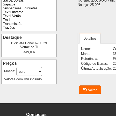
No site:
/ un.
Sacos/Bolsas
Sapatos
Na loja:
25,00€
Suspensões/Forquetas
Têxtil Inverno
Têxtil Verão
Traill
Transmissão
Travões
Destaque
Detalhes
Bicicleta Conor 6700 29´
Vermelho TL
Nome:
C
449,00€
Marca:
36
Referência:
F
Preços
Código de Barras:
2
Última Actualização:
2
Moeda:
Valores com IVA incluído
Voltar
Contactos