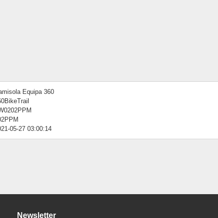
amisola Equipa 360
0BikeTrail
W0202PPM
02PPM
021-05-27 03:00:14
Newsletter