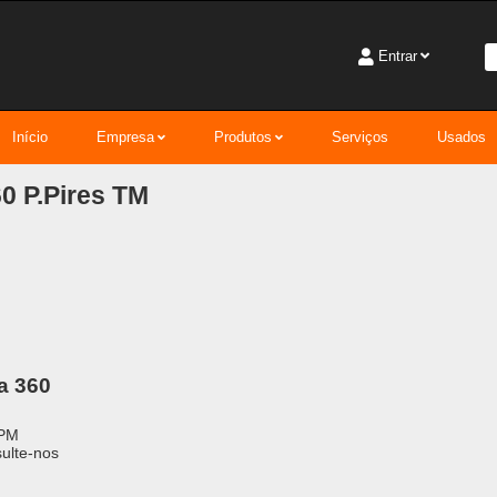
Entrar
Início
Empresa
Produtos
Serviços
Usados
0 P.Pires TM
a 360
PM
ulte-nos