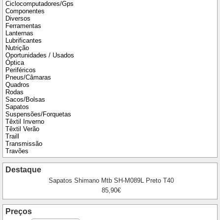
Ciclocomputadores/Gps
Componentes
Diversos
Ferramentas
Lanternas
Lubrificantes
Nutrição
Oportunidades / Usados
Óptica
Periféricos
Pneus/Câmaras
Quadros
Rodas
Sacos/Bolsas
Sapatos
Suspensões/Forquetas
Têxtil Inverno
Têxtil Verão
Traill
Transmissão
Travões
Destaque
Sapatos Shimano Mtb SH-M089L Preto T40
85,90€
Preços