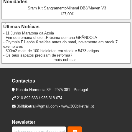
Novidades
Sram Kit SangramentoMineral DB8/Maven V3
127,00€
Últimas Notícias
- 11 Junho Maratona da Azoia
- Fim de semana cheio...Próxima semana GRÂNDOLA
- Olympia F1 após 6 saídas antes do natal, novamente em stock 7
exemplares
- 300m2 mais de 100 bicicletas em stock e 5473 artigos
- Os teus sapatos precisam de reforma?
mais notícias...
Contactos
Rua da Harmonia 3F - 2975-381 - Portugal
210 892 663 / 935 318 674
360biketrail@gmail.com
-
www.360biketrail.pt
Newsletter